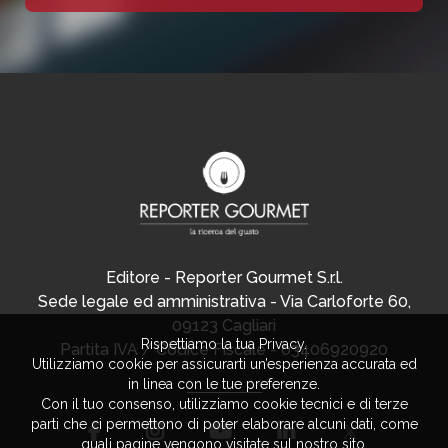
Editore - Reporter Gourmet S.r.l.
Sede legale ed amministrativa - Via Carloforte 60,
09123 Cagliari
Rispettiamo la tua Privacy.
Partita IVA / Codice Fiscale - 03406920920
Utilizziamo cookie per assicurarti un’esperienza accurata ed
in linea con le tue preferenze.
Con il tuo consenso, utilizziamo cookie tecnici e di terze
parti che ci permettono di poter elaborare alcuni dati, come
quali pagine vengono visitate sul nostro sito.