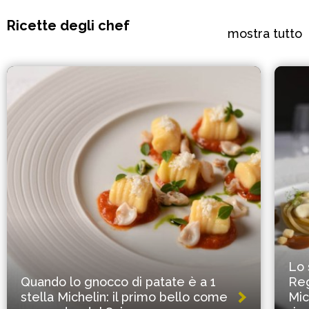
Ricette degli chef
mostra tutto
Lo 
Quando lo gnocco di patate è a 1
Reg
stella Michelin: il primo bello come
Mic