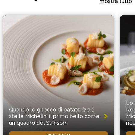
mostra tutto
Lo 
Quando lo gnocco di patate è a 1
Reg
stella Michelin: il primo bello come
Mic
un quadro del Suinsom
ric