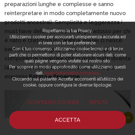
preparazioni lunghe e complesse e sanno
reinterpretare in modo completamente nuovo
prodotti ancestrali. Semplicità e leggerezza i
must have della sua cucina, un paradosso per chi
Rispettiamo la tua Privacy.
Utilizziamo cookie per assicurarti un’esperienza accurata ed
è nato e cresciuto in Calabria, ma lei ci riesce
in linea con le tue preferenze.
benissimo anche grazie all’uso di una spiccata
Con il tuo consenso, utilizziamo cookie tecnici e di terze
parti che ci permettono di poter elaborare alcuni dati, come
componente vegetale che in molti piatti diventa
quali pagine vengono visitate sul nostro sito.
la parte dominante della ricetta. Come per
Per scoprire in modo approfondito come utilizziamo questi
dati,
leggi l’informativa completa
.
esempio
Patata e Peperone
.
Cliccando sul pulsante ‘Accetta’ acconsenti all’utilizzo dei
cookie, oppure configura le diverse tipologie.
CONFIGURA COOKIES
RIFIUTA
ACCETTA
HOME
NOTIZIE
CHEF
DOVE MANGIARE