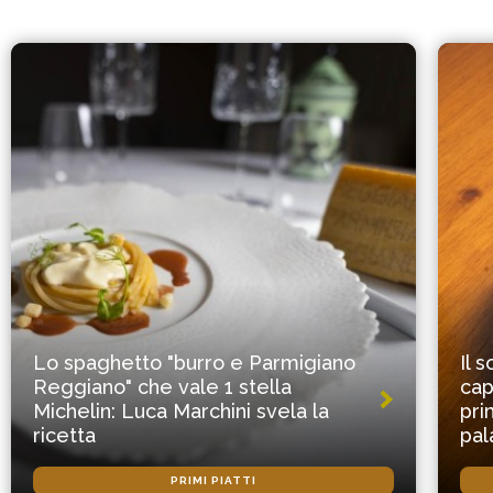
Lo spaghetto "burro e Parmigiano
Il 
Reggiano" che vale 1 stella
cap
Michelin: Luca Marchini svela la
pri
ricetta
pal
PRIMI PIATTI