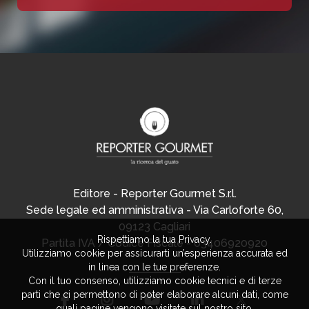
Editore - Reporter Gourmet S.r.l.
Sede legale ed amministrativa - Via Carloforte 60,
09123 Cagliari
Rispettiamo la tua Privacy.
Partita IVA / Codice Fiscale - 03406920920
Utilizziamo cookie per assicurarti un’esperienza accurata ed
in linea con le tue preferenze.
Con il tuo consenso, utilizziamo cookie tecnici e di terze
parti che ci permettono di poter elaborare alcuni dati, come
quali pagine vengono visitate sul nostro sito.