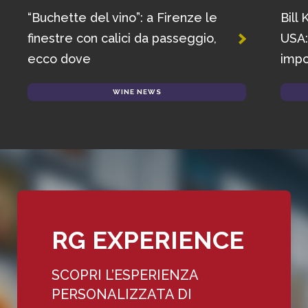
“Buchette del vino”: a Firenze le
Bill 
finestre con calici da passeggio,
USA: 
ecco dove
impos
WINE NEWS
RG EXPERIENCE
SCOPRI L’ESPERIENZA
PERSONALIZZATA DI