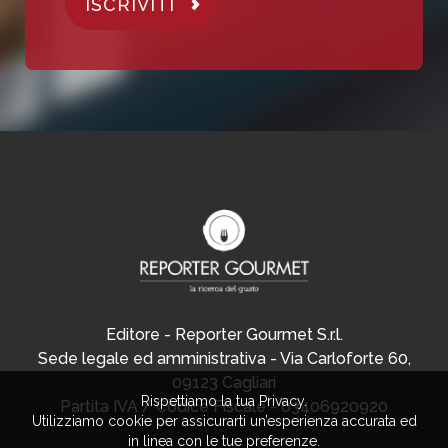
ISCRIVITI
Editore - Reporter Gourmet S.r.l.
Sede legale ed amministrativa - Via Carloforte 60,
09123 Cagliari
Rispettiamo la tua Privacy.
Partita IVA / Codice Fiscale - 03406920920
Utilizziamo cookie per assicurarti un’esperienza accurata ed
in linea con le tue preferenze.