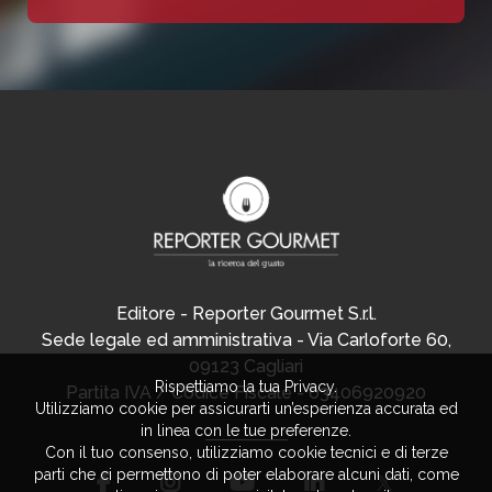
Editore - Reporter Gourmet S.r.l.
Sede legale ed amministrativa - Via Carloforte 60,
09123 Cagliari
Rispettiamo la tua Privacy.
Partita IVA / Codice Fiscale - 03406920920
Utilizziamo cookie per assicurarti un’esperienza accurata ed
in linea con le tue preferenze.
Con il tuo consenso, utilizziamo cookie tecnici e di terze
parti che ci permettono di poter elaborare alcuni dati, come