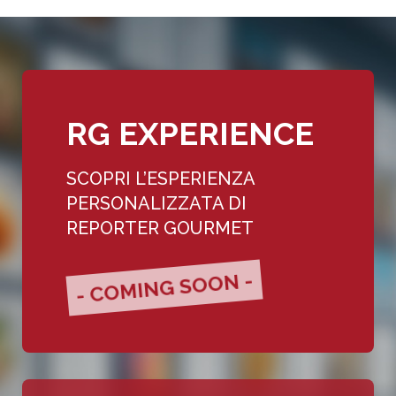
RG EXPERIENCE
SCOPRI L’ESPERIENZA
PERSONALIZZATA DI
REPORTER GOURMET
- COMING SOON -