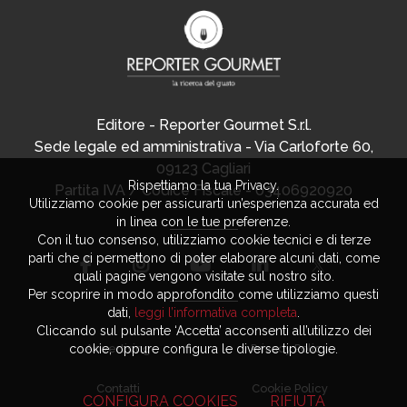
Editore - Reporter Gourmet S.r.l.
Sede legale ed amministrativa - Via Carloforte 60,
09123 Cagliari
Rispettiamo la tua Privacy.
Partita IVA / Codice Fiscale - 03406920920
Utilizziamo cookie per assicurarti un’esperienza accurata ed
in linea con le tue preferenze.
Con il tuo consenso, utilizziamo cookie tecnici e di terze
parti che ci permettono di poter elaborare alcuni dati, come
quali pagine vengono visitate sul nostro sito.
Per scoprire in modo approfondito come utilizziamo questi
dati,
leggi l’informativa completa
.
Cliccando sul pulsante ‘Accetta’ acconsenti all’utilizzo dei
Advertising
Privacy Policy
cookie, oppure configura le diverse tipologie.
Contatti
Cookie Policy
CONFIGURA COOKIES
RIFIUTA