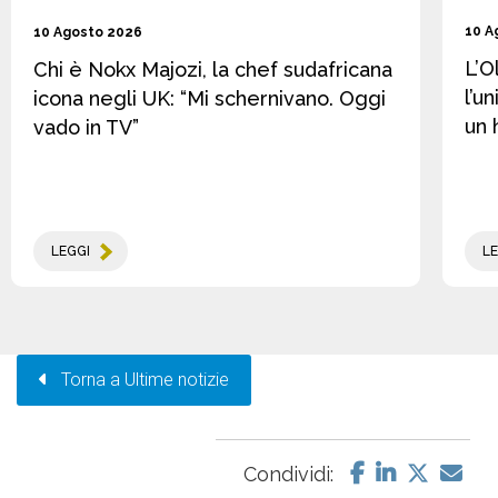
10 A
10 Agosto 2026
L’O
Chi è Nokx Majozi, la chef sudafricana
l’u
icona negli UK: “Mi schernivano. Oggi
un 
vado in TV”
LEGGI
LE
Torna a Ultime notizie
Condividi: