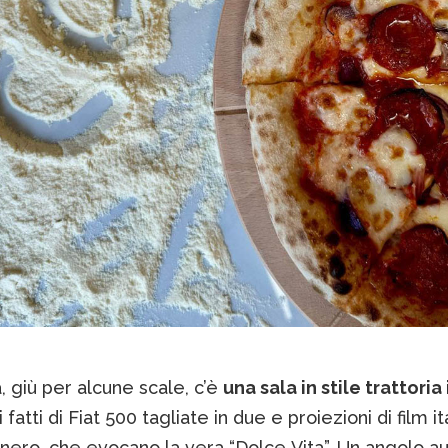
 giù per alcune scale, c’è
una sala in stile trattoria 
 fatti di Fiat 500 tagliate in due e proiezioni di film ita
nero, che evocano la vera “Dolce Vita”. Un angolo a