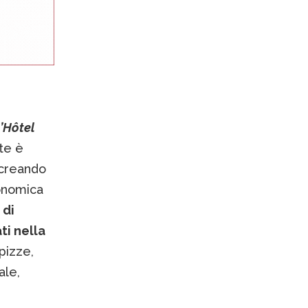
l’Hôtel
nte è
 creando
ronomica
 di
ti nella
pizze,
ale,