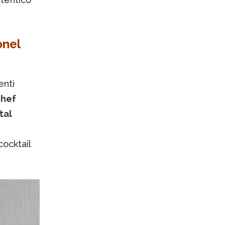
onel
enti
hef
tal
cocktail