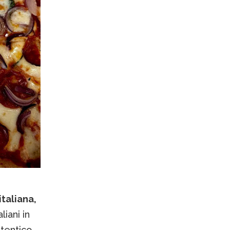
italiana,
liani in
utentico