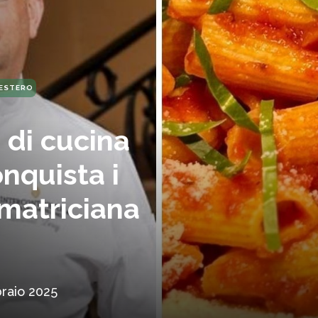
'ESTERO
e di cucina
onquista i
amatriciana
raio 2025