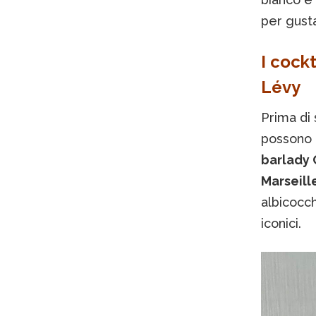
per gusta
I cockt
Lévy
Prima di 
possono a
barlady 
Marseill
albicocch
iconici.