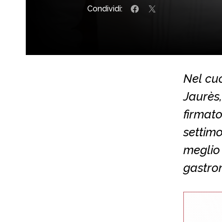
Condividi:
Nel cuo
Jaurès,
firmato
settimo
meglio 
gastron