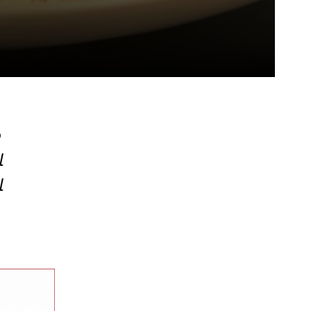
o
l
l