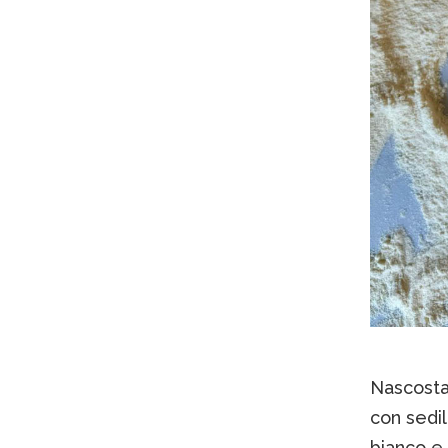
Nascosta,
con sedili
bianco e 