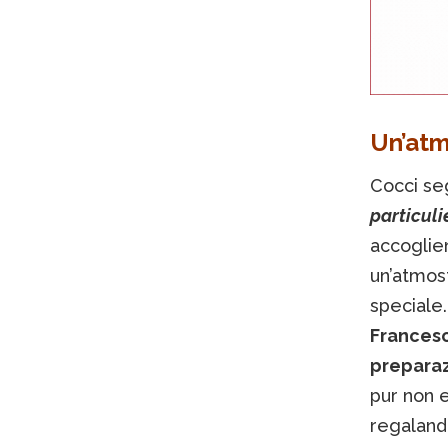
Un’atm
Cocci se
particulie
accoglien
un’atmos
speciale.
Francesc
preparazi
pur non e
regalan