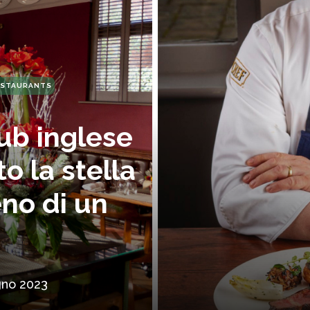
ESTAURANTS
pub inglese
o la stella
eno di un
gno 2023