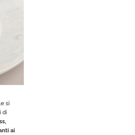
e si
 di
ss,
nti ai