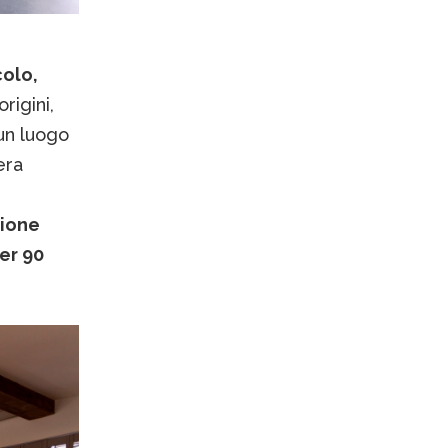
colo,
rigini,
un luogo
era
zione
er 90