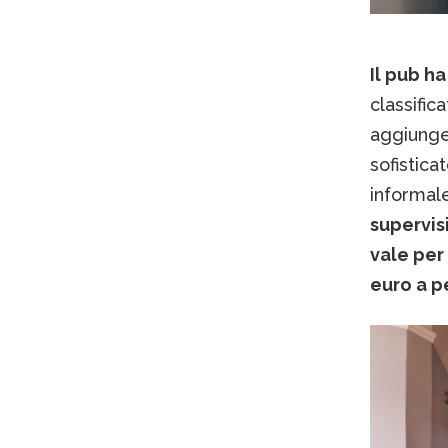
Il pub ha
classific
aggiunge
sofistica
informale
supervis
vale per
euro a p