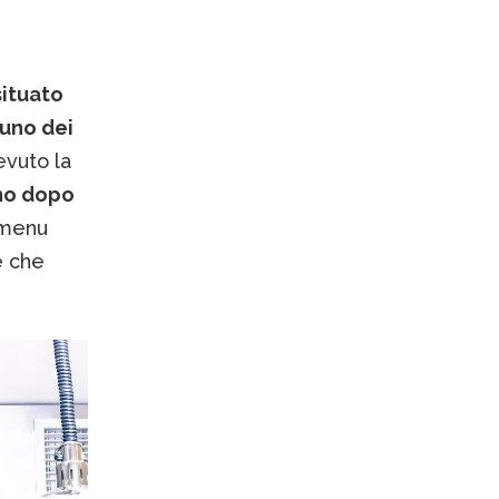
situato
uno dei
evuto la
no dopo
 menu
e che