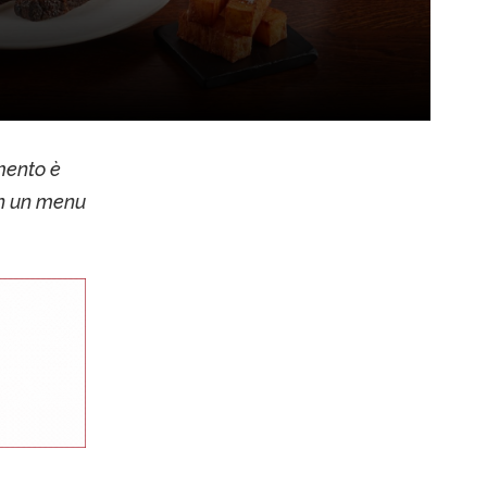
mento è
on un menu