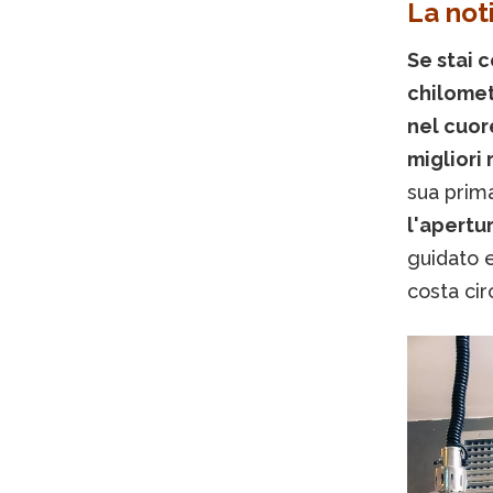
La noti
Se stai 
chilomet
nel cuor
migliori 
sua prim
l'apertur
guidato e
costa ci