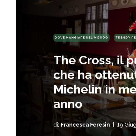
DOVE MANGIARE NEL MONDO
TRENDY R
The Cross, il 
che ha ottenut
Michelin in m
anno
di:
Francesca Feresin
|
19 Giu