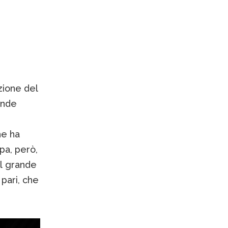
azione del
ande
he ha
pa, però,
il grande
pari, che