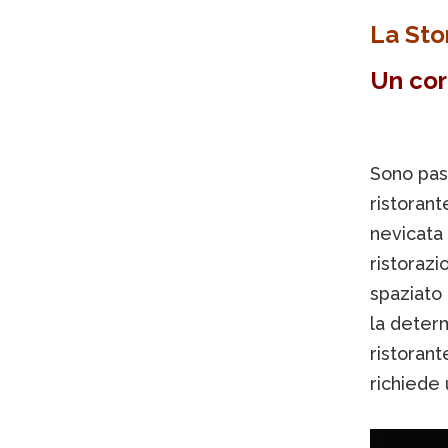
La Sto
Un cor
Sono pass
ristorant
nevicata 
ristorazi
spaziato 
la determ
ristoran
richiede