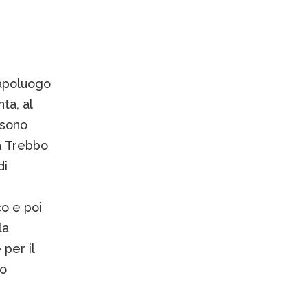
capoluogo
ta, al
i sono
a Trebbo
di
o e poi
la
 per il
mo