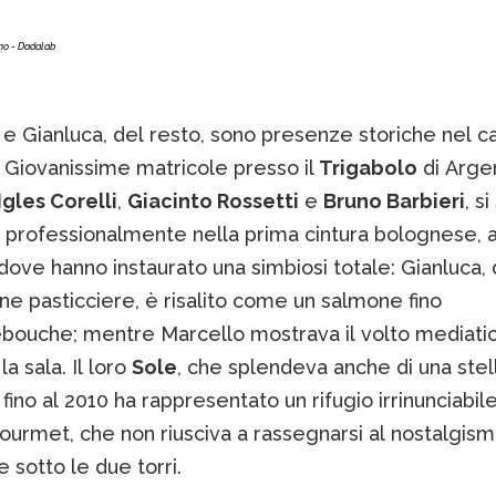
ino - Dadalab
 e Gianluca, del resto, sono presenze storiche nel 
 Giovanissime matricole presso il
Trigabolo
di Argen
Igles Corelli
,
Giacinto Rossetti
e
Bruno Barbieri
, s
i professionalmente nella prima cintura bolognese, 
dove hanno instaurato una simbiosi totale: Gianluca, 
e pasticciere, è risalito come un salmone fino
ebouche; mentre Marcello mostrava il volto mediatic
a sala. Il loro
Sole
, che splendeva anche di una stel
 fino al 2010 ha rappresentato un rifugio irrinunciabile
ourmet, che non riusciva a rassegnarsi al nostalgis
 sotto le due torri.