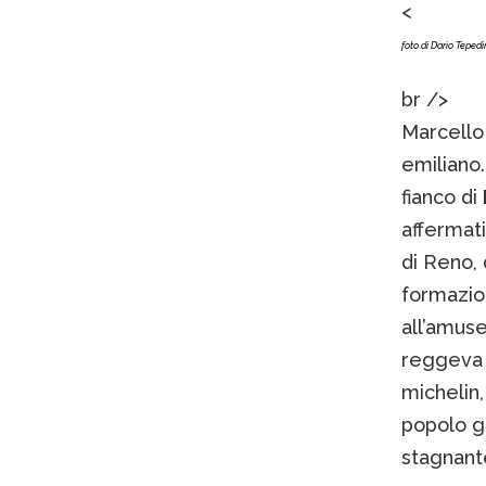
<
foto di Dario Teped
br />
Marcello
emiliano.
fianco di
affermat
di Reno, 
formazion
all’amus
reggeva l
michelin,
popolo g
stagnante