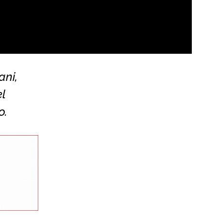
ani,
el
o.