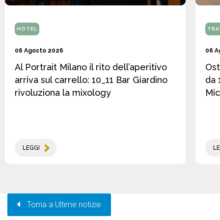
HOTEL
TRA
06 Agosto 2026
06 A
Al Portrait Milano il rito dell’aperitivo
Ost
arriva sul carrello: 10_11 Bar Giardino
da 
rivoluziona la mixology
Mic
LEGGI
LE
Torna a Ultime notizie