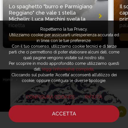
Lo spaghetto "burro e Parmigiano
Il 
Reggiano" che vale 1 stella
cap
Michelin: Luca Marchini svela la
pri
ricetta
pal
Rispettiamo la tua Privacy.
Utilizziamo cookie per assicurarti un’esperienza accurata ed
PRIMI PIATTI
in linea con le tue preferenze.
Con il tuo consenso, utilizziamo cookie tecnici e di terze
parti che ci permettono di poter elaborare alcuni dati, come
quali pagine vengono visitate sul nostro sito.
Per scoprire in modo approfondito come utilizziamo questi
dati,
leggi l’informativa completa
.
Cliccando sul pulsante ‘Accetta’ acconsenti all’utilizzo dei
Home
>
Dove mangiare in Italia
cookie, oppure configura le diverse tipologie.
CONFIGURA COOKIES
RIFIUTA
ACCETTA
HOME
NOTIZIE
CHEF
DOVE MANGIARE