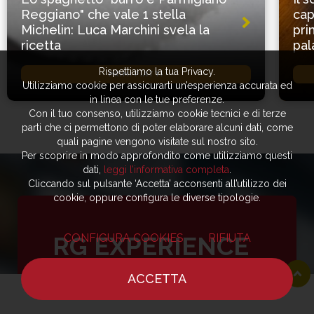
Reggiano" che vale 1 stella
cap
Michelin: Luca Marchini svela la
pri
ricetta
pal
Rispettiamo la tua Privacy.
PRIMI PIATTI
Utilizziamo cookie per assicurarti un’esperienza accurata ed
in linea con le tue preferenze.
Con il tuo consenso, utilizziamo cookie tecnici e di terze
parti che ci permettono di poter elaborare alcuni dati, come
quali pagine vengono visitate sul nostro sito.
Per scoprire in modo approfondito come utilizziamo questi
dati,
leggi l’informativa completa
.
Cliccando sul pulsante ‘Accetta’ acconsenti all’utilizzo dei
cookie, oppure configura le diverse tipologie.
CONFIGURA COOKIES
RIFIUTA
RG EXPERIENCE
ACCETTA
SCOPRI L’ESPERIENZA
HOME
NOTIZIE
CHEF
DOVE MANGIARE
PERSONALIZZATA DI