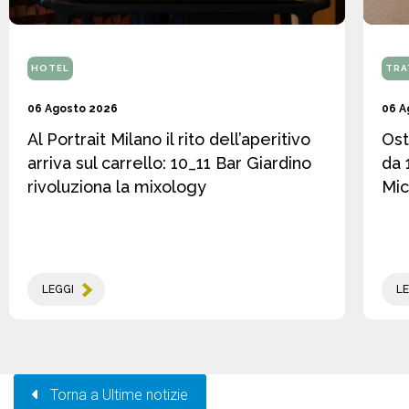
HOTEL
TRA
06 Agosto 2026
06 A
Al Portrait Milano il rito dell’aperitivo
Ost
arriva sul carrello: 10_11 Bar Giardino
da 
rivoluziona la mixology
Mic
LEGGI
LE
Torna a Ultime notizie