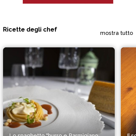
Ricette degli chef
mostra tutto
Lo spaghetto "burro e Parmigiano
Il 