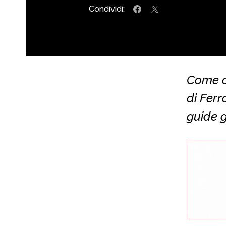
Condividi:
Come a
di Ferr
guide g