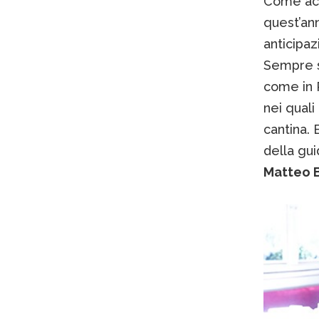
Come acc
quest’ann
anticipaz
Sempre s
come in P
nei quali
cantina. 
della gui
Matteo 