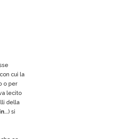
osse
con cui la
o o per
a lecito
li della
in
...) si