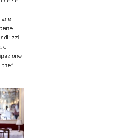
nche se
iane.
 bene
ndirizzi
a e
cipazione
 chef