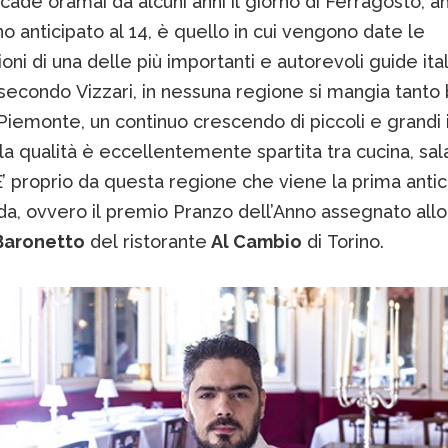
ade oramai da alcuni anni il giorno di Ferragosto, a
o anticipato al 14, è quello in cui vengono date le
ioni di una delle più importanti e autorevoli guide ital
econdo Vizzari, in nessuna regione si mangia tanto
iemonte, un continuo crescendo di piccoli e grandi i
 la qualità è eccellentemente spartita tra cucina, sal
E’ proprio da questa regione che viene la prima anti
da, ovvero il premio Pranzo dell’Anno assegnato allo
Baronetto
del ristorante
Al Cambio
di Torino.