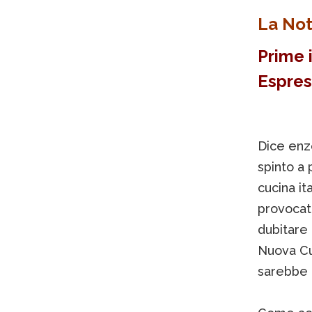
La Not
Prime 
Espres
Dice enzo
spinto a 
cucina it
provocat
dubitare 
Nuova Cuc
sarebbe 