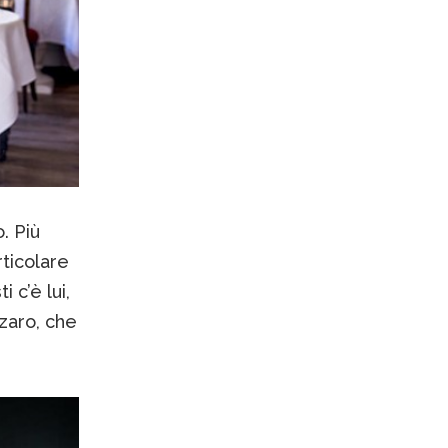
. Più
ticolare
 c’è lui,
zaro, che