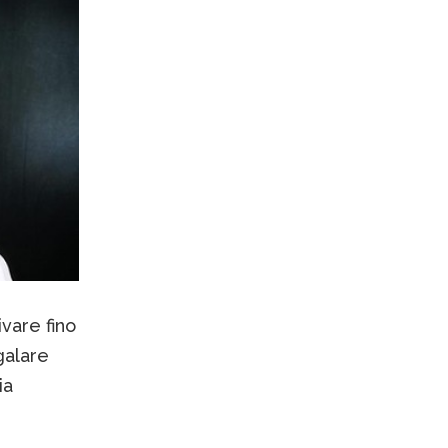
ivare fino
galare
ia