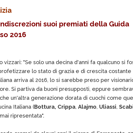
izia
indiscrezioni suoi premiati della Guida
so 2016
 vizzari: "Se solo una decina d'anni fa qualcuno si f
profetizzare lo stato di grazia e di crescita costante 
aliana arriva al 2016, lo si sarebbe preso per visionari
ore. Si partiva da buoni presupposti, eppure sembrav
che un'altra generazione dorata di cuochi come quel
ina Italiana (
Bottura,
Crippa
,
Alajmo
,
Uliassi
,
Scab
mai ripresentata".