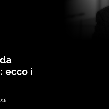
ida
 ecco i
015