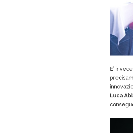
E’ invece
precisam
innovazio
Luca Ab
consegue