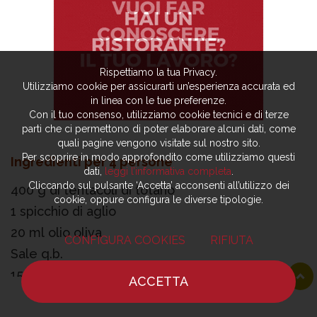
Rispettiamo la tua Privacy.
Utilizziamo cookie per assicurarti un’esperienza accurata ed
in linea con le tue preferenze.
Con il tuo consenso, utilizziamo cookie tecnici e di terze
parti che ci permettono di poter elaborare alcuni dati, come
quali pagine vengono visitate sul nostro sito.
Per scoprire in modo approfondito come utilizziamo questi
dati,
leggi l’informativa completa
.
Cliccando sul pulsante ‘Accetta’ acconsenti all’utilizzo dei
cookie, oppure configura le diverse tipologie.
CONFIGURA COOKIES
RIFIUTA
Ingredienti per 4 persone
400 g di tentacoli di totano
ACCETTA
1 spicchio di aglio
HOME
NOTIZIE
CHEF
DOVE MANGIARE
20 ml olio oliva