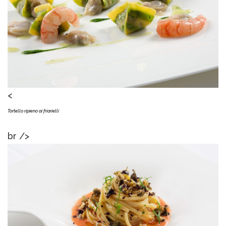
<
Tortello ripieno ai friarielli
br />