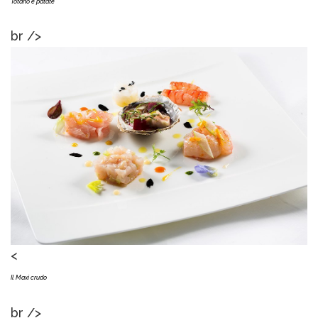
Totano e patate
br />
<
Il Maxi crudo
br />