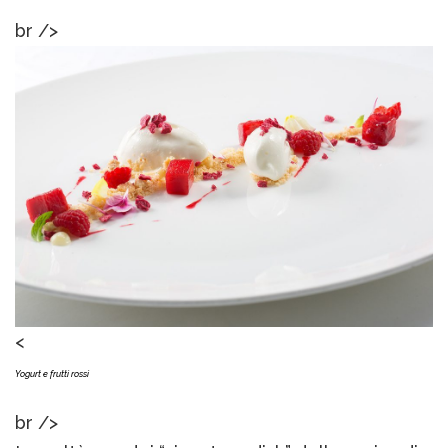
br />
<
Yogurt e frutti rossi
br />