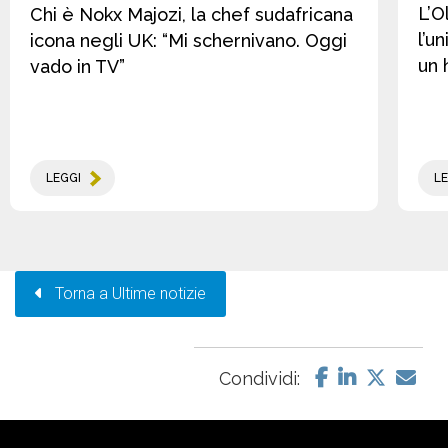
L’O
Chi è Nokx Majozi, la chef sudafricana
l’u
icona negli UK: “Mi schernivano. Oggi
un 
vado in TV”
LEGGI
LE
Torna a Ultime notizie
Condividi: