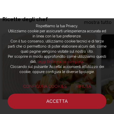
Ricette degli chef
mostra tutto
Rispettiamo la tua Privacy.
Utilizziamo cookie per assicurarti un’esperienza accurata ed
in linea con le tue preferenze.
Con il tuo consenso, utilizziamo cookie tecnici e di terze
parti che ci permettono di poter elaborare alcuni dati, come
quali pagine vengono visitate sul nostro sito.
Per scoprire in modo approfondito come utilizziamo questi
dati,
leggi l’informativa completa
.
Cliccando sul pulsante ‘Accetta’ acconsenti all’utilizzo dei
cookie, oppure configura le diverse tipologie.
CONFIGURA COOKIES
RIFIUTA
ACCETTA
HOME
NOTIZIE
CHEF
DOVE MANGIARE
Lo 
Quando lo gnocco di patate è a 1
Reg