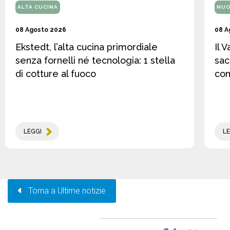
ALTA CUCINA
NUO
08 Agosto 2026
08 A
Ekstedt, l’alta cucina primordiale
Il 
senza fornelli né tecnologia: 1 stella
sac
di cotture al fuoco
co
LEGGI
LE
Torna a Ultime notizie