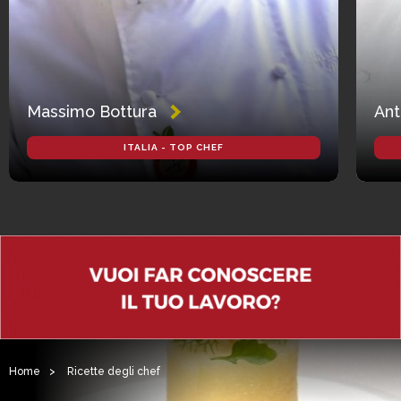
Massimo Bottura
Ant
ITALIA - TOP CHEF
Home
>
Ricette degli chef