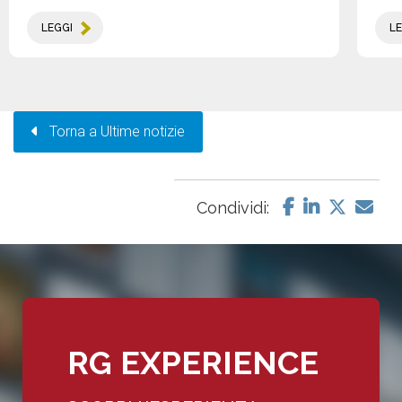
LEGGI
LE
Torna a Ultime notizie
Condividi:
RG EXPERIENCE