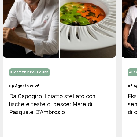
RICETTE DEGLI CHEF
ALT
09 Agosto 2026
08 A
Da Capogiro il piatto stellato con
Eks
lische e teste di pesce: Mare di
sen
Pasquale D’Ambrosio
di 