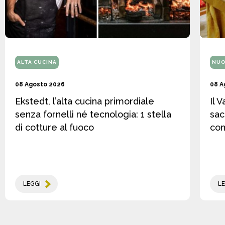
ALTA CUCINA
NUO
08 Agosto 2026
08 A
Ekstedt, l’alta cucina primordiale
Il 
senza fornelli né tecnologia: 1 stella
sac
di cotture al fuoco
co
LEGGI
LE