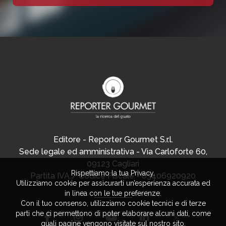
Editore - Reporter Gourmet S.r.l.
Sede legale ed amministrativa - Via Carloforte 60,
09123 Cagliari
Rispettiamo la tua Privacy.
Partita IVA / Codice Fiscale - 03406920920
Utilizziamo cookie per assicurarti un’esperienza accurata ed
in linea con le tue preferenze.
Con il tuo consenso, utilizziamo cookie tecnici e di terze
parti che ci permettono di poter elaborare alcuni dati, come
quali pagine vengono visitate sul nostro sito.