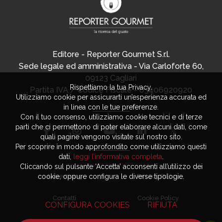
Editore - Reporter Gourmet S.r.l.
Sede legale ed amministrativa - Via Carloforte 60,
09123 Cagliari
Rispettiamo la tua Privacy.
Partita IVA / Codice Fiscale - 03406920920
Utilizziamo cookie per assicurarti un’esperienza accurata ed
in linea con le tue preferenze.
Con il tuo consenso, utilizziamo cookie tecnici e di terze
parti che ci permettono di poter elaborare alcuni dati, come
quali pagine vengono visitate sul nostro sito.
Per scoprire in modo approfondito come utilizziamo questi
dati,
leggi l’informativa completa
.
Cliccando sul pulsante ‘Accetta’ acconsenti all’utilizzo dei
cookie, oppure configura le diverse tipologie.
Advertising
Privacy Policy
Contatti
Cookie Policy
CONFIGURA COOKIES
RIFIUTA