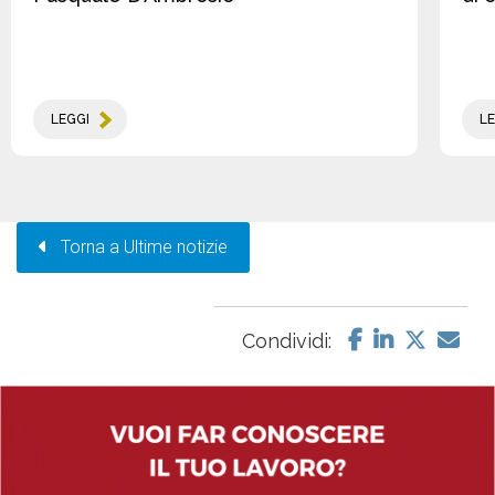
LEGGI
LE
Torna a Ultime notizie
Condividi: