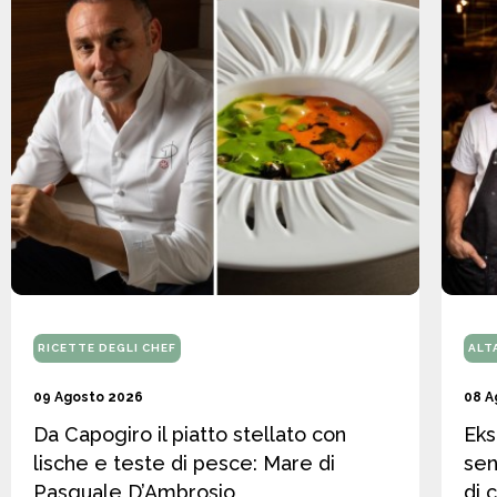
RICETTE DEGLI CHEF
ALT
09 Agosto 2026
08 A
Da Capogiro il piatto stellato con
Eks
lische e teste di pesce: Mare di
sen
Pasquale D’Ambrosio
di 