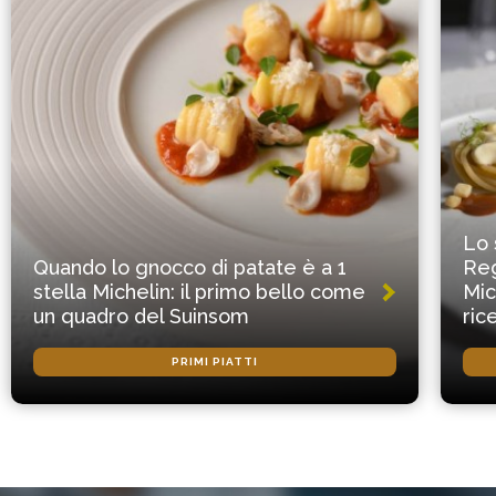
Lo 
Quando lo gnocco di patate è a 1
Reg
stella Michelin: il primo bello come
Mic
un quadro del Suinsom
ric
PRIMI PIATTI