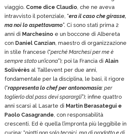
viaggio.
Come dice Claudio
, che ne aveva
intravvisto il potenziale, “
era il caso che girasse,
ma noi lo aspettavamo
”. Ci sono stati prima 2
anni di
Marchesino
e un boccone di Albereta
con
Daniel Canzian
, maestro di organizzazione
in stile francese (“
perché Marchesi per me è
sempre stato un’icona
”); poi la Francia di
Alain
Solivérès
al Taillevent per due anni,
fondamentale per la disciplina, le basi, il rigore
(“
rappresenta lo chef per antonomasia
: per
toglierlo dal pass devi sparargli
”); infine quattro
anni scarsi al Lasarte di
Martin Berasategui e
Paolo Casagrande
, con responsabilità
crescenti. Ed è quella l’impronta più leggibile in
cucina: “
piatti non solo tecnici, ma di prodotto e di