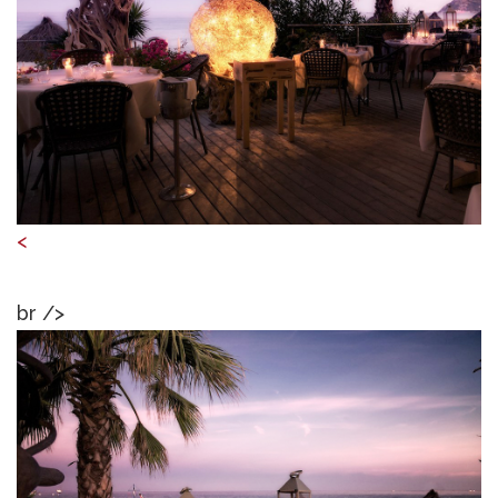
<
br />