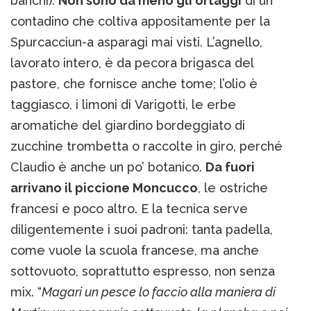
banchi).
Non sono da meno gli ortaggi
di un
contadino che coltiva appositamente per la
Spurcacciun-a asparagi mai visti. L’agnello,
lavorato intero, è da pecora brigasca del
pastore, che fornisce anche tome; l’olio è
taggiasco, i limoni di Varigotti, le erbe
aromatiche del giardino bordeggiato di
zucchine trombetta o raccolte in giro, perché
Claudio è anche un po’ botanico.
Da fuori
arrivano il piccione Moncucco
, le ostriche
francesi e poco altro. E la tecnica serve
diligentemente i suoi padroni: tanta padella,
come vuole la scuola francese, ma anche
sottovuoto, soprattutto espresso, non senza
mix. “
Magari un pesce lo faccio alla maniera di