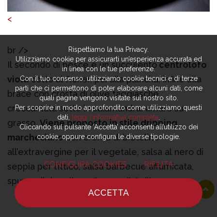
<
br />
Rispettiamo la tua Privacy.
Utilizziamo cookie per assicurarti un’esperienza accurata ed
Il secondo di pesce è un succulento
centrolofo
in linea con le tue preferenze.
viola
cotto al Roner, poi alla plancha, infine alla
Con il tuo consenso, utilizziamo cookie tecnici e di terze
parti che ci permettono di poter elaborare alcuni dati, come
brace con crosta di olive taggiasche
quali pagine vengono visitate sul nostro sito.
croccantata sotto la salamandra: amaro su
Per scoprire in modo approfondito come utilizziamo questi
dati,
leggi l’informativa completa
.
grasso.
Viene proposto in stile dripping
Cliccando sul pulsante ‘Accetta’ acconsenti all’utilizzo dei
marchesiano
con crema di bietoline
cookie, oppure configura le diverse tipologie.
all’extravergine per il vegetale, salsa al nero di
CONFIGURA COOKIES
RIFIUTA
seppia per l’ittico, salsa barbecue affumicata,
spuma di riso allo zafferano di Quiliano
ACCETTA
leggermente smontata, per una testura
HOME
NOTIZIE
CHEF
DOVE MANGIARE
intermedia, zucchinette baby e crema di limone