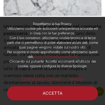
Rispettiamo la tua Privacy.
Una crescita che si è vista anche nel comparto
Utilizziamo cookie per assicurarti un’esperienza accurata ed
pasticceria
, dove spicca la buona mano della
in linea con le tue preferenze.
Con il tuo consenso, utilizziamo cookie tecnici e di terze
trentasettenne napoletana
Maria Di Fusco
,
parti che ci permettono di poter elaborare alcuni dati, come
arrivata nel 2016 dal vicino hotel Principe di
quali pagine vengono visitate sul nostro sito.
Per scoprire in modo approfondito come utilizziamo questi
Savoia. Tra le scelte irrinunciabili la Pavlova con
dati,
leggi l’informativa completa
.
pistacchi, cremoso al melograno e gelato al
Cliccando sul pulsante ‘Accetta’ acconsenti all’utilizzo dei
cookie, oppure configura le diverse tipologie.
latte di capra, dove la sfera che ricopre il
cremoso viene rotta con un martello
CONFIGURA COOKIES
RIFIUTA
direttamente al tavolo. Altrimenti il Morbido di
castagne con cuore di cachi, cioccolato
ACCETTA
affumicato e limoni. Infine, da qualche tempo
HOME
NOTIZIE
CHEF
DOVE MANGIARE
questa parte, anche i due fratelli Antonio e