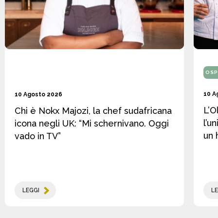
OSP
10 A
10 Agosto 2026
L’O
Chi è Nokx Majozi, la chef sudafricana
l’u
icona negli UK: “Mi schernivano. Oggi
un 
vado in TV”
LEGGI
LE