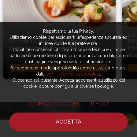
Rispettiamo la tua Privacy.
Lo 
Utilizziamo cookie per assicurarti un’esperienza accurata ed
Quando lo gnocco di patate è a 1
Reg
in linea con le tue preferenze.
stella Michelin: il primo bello come
Mic
Con il tuo consenso, utilizziamo cookie tecnici e di terze
un quadro del Suinsom
ric
parti che ci permettono di poter elaborare alcuni dati, come
quali pagine vengono visitate sul nostro sito.
Per scoprire in modo approfondito come utilizziamo questi
PRIMI PIATTI
dati,
leggi l’informativa completa
.
Cliccando sul pulsante ‘Accetta’ acconsenti all’utilizzo dei
cookie, oppure configura le diverse tipologie.
CONFIGURA COOKIES
RIFIUTA
ACCETTA
HOME
NOTIZIE
CHEF
DOVE MANGIARE