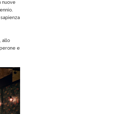
on nuove
iennio.
 sapienza
 allo
eperone e