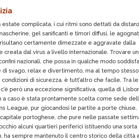
izia
 estate complicata, i cui ritmi sono dettati da dista
mascherine, gel sanificanti e timori diffusi, le agogna
risultano certamente dimezzate e aggravate dalla
e creata dal virus a livello internazionale. Trovare u
 confini nazionali, che possa in qualche modo soddisf
 di svago, relax e divertimento, ma al tempo stesso
 condizioni di sicurezza, è tutt’altro che facile. Tra le
’è però una eccezione significativa, quella di Lisbo
 a caso è stata prontamente scelta come sede delle 
 League, pur giocandosi le partite a porte chiuse. 
a capitale portoghese, che pure nelle passate setti
occhio alcuni quartieri periferici istituendo una sorta
 ha sempre mantenuto il centro storico della città e