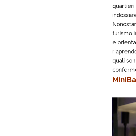
quartieri
indossare
Nonostant
turismo i
e orienta
riaprendo
quali son
conferme,
MiniBar