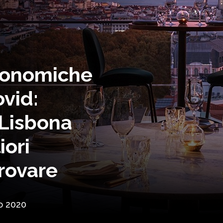
ronomiche
ovid:
 Lisbona
iori
provare
o 2020