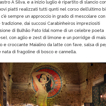
stro A Silva, e a inizio luglio è ripartito di slancio c
ovi piatti realizzati tutti qunti nel corso dell’ultimo b
a c’è sempre un approccio in grado di mescolare con
 tradizione, dai succosi Carabinheiros impreziositi
lsione di Bulhão Pato (dal nome di un celebre poeta
e), con aglio e zest di limone e un porridge di mais,
o e croccante Maialino da latte con fave, salsa di p
 nata di fragoline di bosco e cannella.