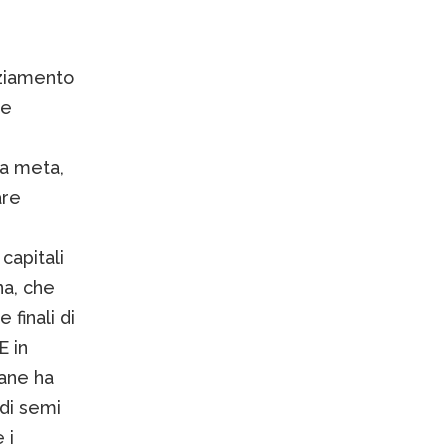
nziamento
te
na meta,
are
 capitali
na, che
finali di
E in
mane ha
 di semi
 i