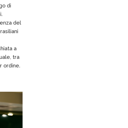
go di
i.
senza del
asiliani
hiata a
ale, tra
r ordine.