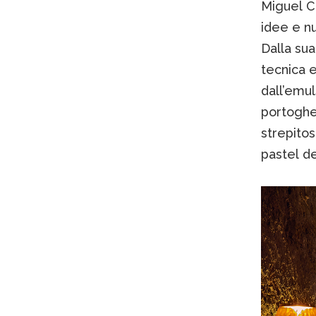
Miguel Ca
idee e nu
Dalla su
tecnica e
dall’emu
portoghes
strepitos
pastel de