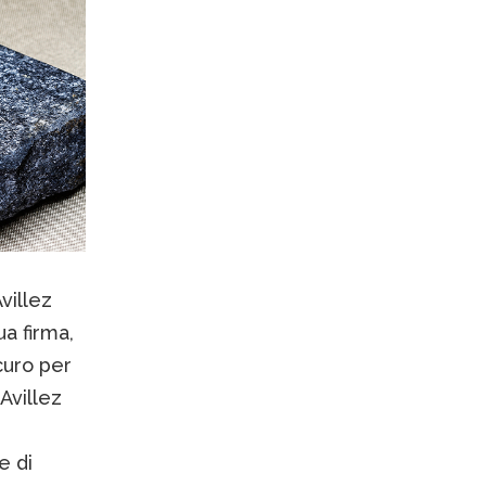
villez
ua firma,
curo per
 Avillez
e di