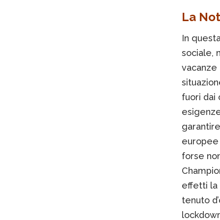
La Not
In questa
sociale, 
vacanze 
situazion
fuori dai
esigenze
garantire
europee c
forse non
Champions
effetti l
tenuto d’
lockdown,