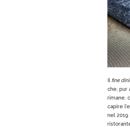
Il
fine din
che, pur 
rimane, c
capire l’
nel 2019 
ristorant