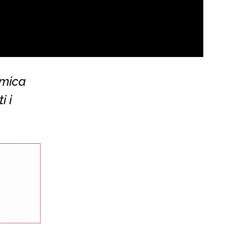
omica
i i