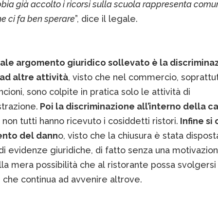
bbia già accolto i ricorsi sulla scuola rappresenta com
he ci fa ben sperare
”, dice il legale.
ipale argomento giuridico sollevato è la discrimina
ad altre attività
, visto che nel commercio, soprattu
cioni, sono colpite in pratica solo le attività di
trazione.
Poi la discriminazione all’interno della c
 non tutti hanno ricevuto i cosiddetti ristori.
Infine si 
ento del dann
o, visto che la chiusura è stata dispost
i evidenze giuridiche, di fatto senza una motivazion
lla mera possibilità che al ristorante possa svolgersi
 che continua ad avvenire altrove.