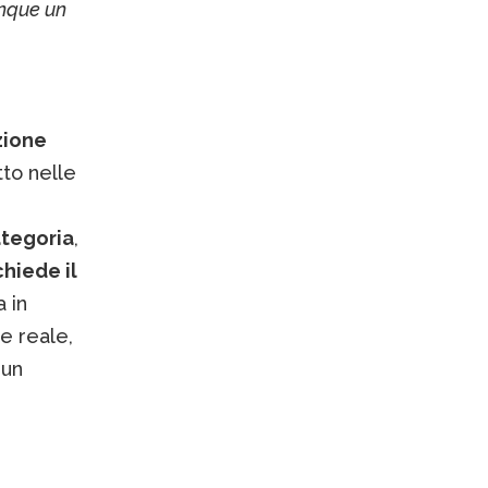
unque un
zione
tto nelle
ategoria
,
chiede il
a in
e reale,
 un