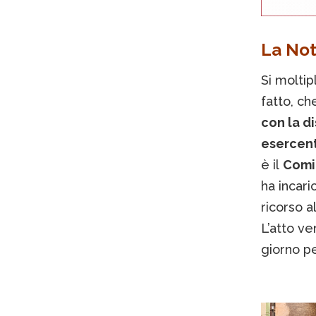
La Not
Si moltip
fatto, ch
con la d
esercent
è il
Comit
ha incari
ricorso a
L’atto v
giorno pe