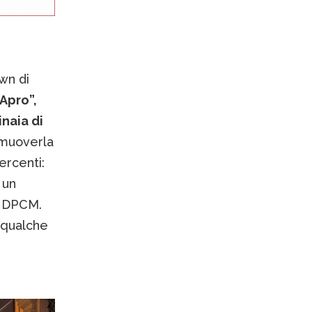
own di
Apro”,
naia di
muoverla
ercenti:
 un
o DPCM.
 qualche