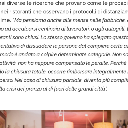
ai diverse le ricerche che provano come le probabil
nei ristoranti che osservano i protocolli di distanzi
nime.
“Ma pensiamo anche alle mense nelle fabbriche,
 ad accalcarsi centinaia di lavoratori, o agli autogrill.
storanti sono chiusi. Lo stesso governo ha spiegato ques
entativo di dissuadere le persone dal compiere certe a
 modo è andato a colpire determinate categorie. Non so
 attività, non ha neppure compensato le perdite. Perché
 la chiusura totale, occorre rimborsare integralmente i
 perso. Nel caso di chiusura parziale, diventa più compli
a crisi del pranzo al di fuori delle grandi città”.