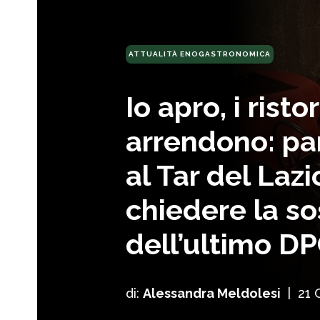
ATTUALITÀ ENOGASTRONOMICA
Io apro, i risto
arrendono: par
al Tar del Lazi
chiedere la s
dell’ultimo D
di:
Alessandra Meldolesi
|
21 