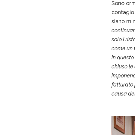
Sono orm
contagio 
siano mi
continuano
solo i ri
come un t
in questo
chiuso le
imponendo
fatturato
causa dell