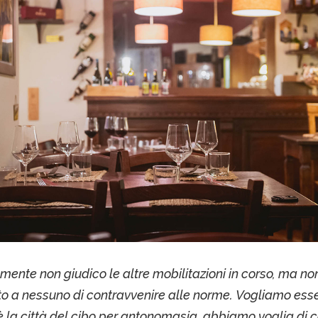
mente non giudico le altre mobilitazioni in corso, ma no
to a nessuno di contravvenire alle norme. Vogliamo esser
 la città del cibo per antonomasia, abbiamo voglia di c