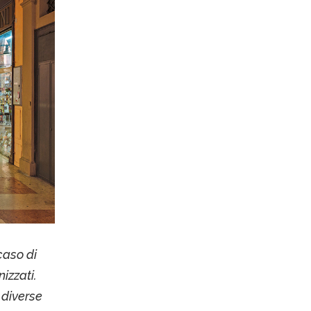
caso di
nizzati.
i diverse