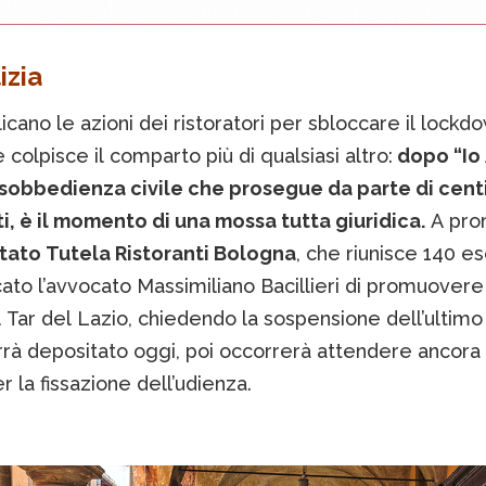
izia
licano le azioni dei ristoratori per sbloccare il lockd
e colpisce il comparto più di qualsiasi altro:
dopo “Io 
isobbedienza civile che prosegue da parte di centi
i, è il momento di una mossa tutta giuridica.
A pro
ato Tutela Ristoranti Bologna
, che riunisce 140 es
cato l’avvocato Massimiliano Bacillieri di promuovere
l Tar del Lazio, chiedendo la sospensione dell’ultim
errà depositato oggi, poi occorrerà attendere ancora
r la fissazione dell’udienza.