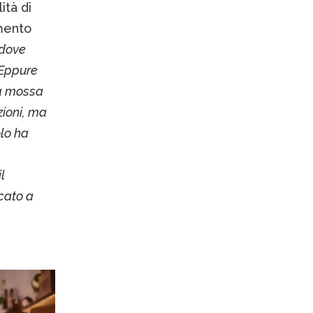
ità di
amento
 dove
 Eppure
ta mossa
zioni, ma
lo ha
l
cato a