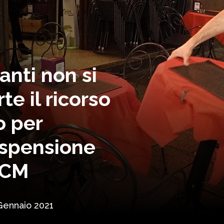
ranti non si
te il ricorso
o per
ospensione
PCM
Gennaio 2021