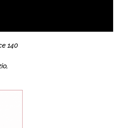
ce 140
io,