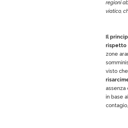
regioni a
viatico, c
Il princ
rispetto 
zone aran
somminis
visto che
risarcim
assenza d
in base a
contagio,