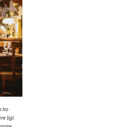
n ho
e ligi:
apire