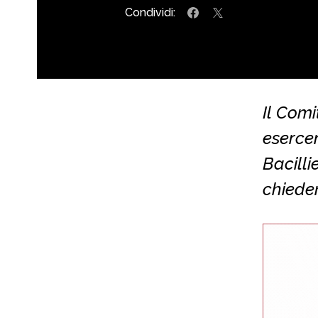
Condividi:
Il Comi
esercen
Bacilli
chiede