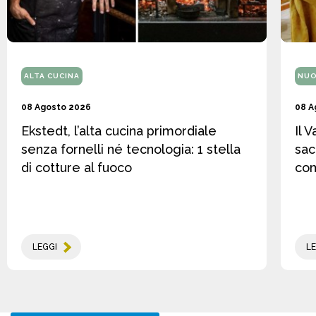
ALTA CUCINA
NUO
08 Agosto 2026
08 A
Ekstedt, l’alta cucina primordiale
Il 
senza fornelli né tecnologia: 1 stella
sac
di cotture al fuoco
co
LEGGI
LE