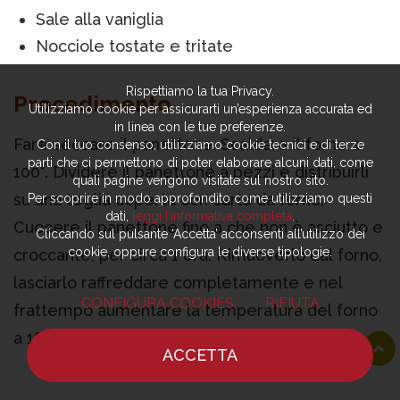
Sale alla vaniglia
Nocciole tostate e tritate
Rispettiamo la tua Privacy.
Procedimento
Utilizziamo cookie per assicurarti un’esperienza accurata ed
in linea con le tue preferenze.
Fare seccare il panettone. Scaldare il forno a
Con il tuo consenso, utilizziamo cookie tecnici e di terze
parti che ci permettono di poter elaborare alcuni dati, come
100°. Dividere il panettone a pezzi e distribuirli
quali pagine vengono visitate sul nostro sito.
su una teglia coperta con carta da forno.
Per scoprire in modo approfondito come utilizziamo questi
dati,
leggi l’informativa completa
.
Cuocere il panettone fino a che non è asciutto e
Cliccando sul pulsante ‘Accetta’ acconsenti all’utilizzo dei
cookie, oppure configura le diverse tipologie.
croccante, per circa 1 ora. Rimuoverlo dal forno,
lasciarlo raffreddare completamente e nel
CONFIGURA COOKIES
RIFIUTA
frattempo aumentare la temperatura del forno
a 180°. Mettere il
ACCETTA
panettone essiccato in un frullatore e tritare
HOME
NOTIZIE
CHEF
DOVE MANGIARE
finemente. Unire l’amido di mais a questo