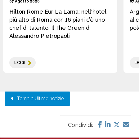
07 Agosto 2026
07 A
Hilton Rome Eur La Lama: nell'hotel
Arg
più alto di Roma con 16 piani c’è uno
al 
chef di talento. Il The Green di
pol
Alessandro Pietropaoli
LEGGI
LE
Torna a Ultime notizie
Condividi: