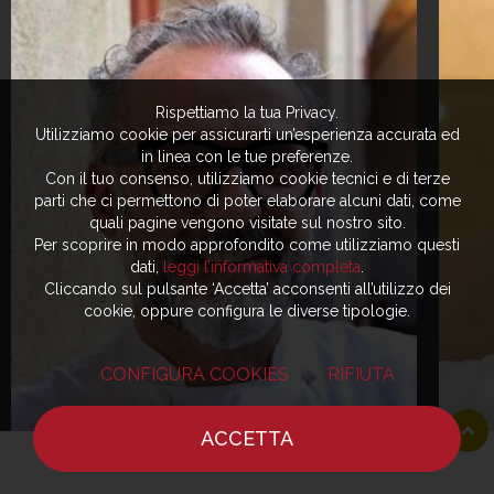
Rispettiamo la tua Privacy.
Utilizziamo cookie per assicurarti un’esperienza accurata ed
in linea con le tue preferenze.
Con il tuo consenso, utilizziamo cookie tecnici e di terze
parti che ci permettono di poter elaborare alcuni dati, come
quali pagine vengono visitate sul nostro sito.
Per scoprire in modo approfondito come utilizziamo questi
dati,
leggi l’informativa completa
.
Cliccando sul pulsante ‘Accetta’ acconsenti all’utilizzo dei
cookie, oppure configura le diverse tipologie.
CONFIGURA COOKIES
RIFIUTA
ACCETTA
HOME
NOTIZIE
CHEF
DOVE MANGIARE