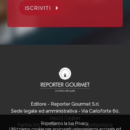
ISCRIVITI
Editore - Reporter Gourmet S.r.l.
Sede legale ed amministrativa - Via Carloforte 60,
09123 Cagliari
Rispettiamo la tua Privacy.
Partita IVA / Codice Fiscale - 03406920920
Utilizziamo cookie per assicurarti un’esperienza accurata ed