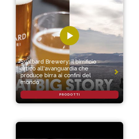
Svalbard Brewery: il birrificio
artico all'avanguardia che
produce birra ai confini del
mondo
PRODOTTI