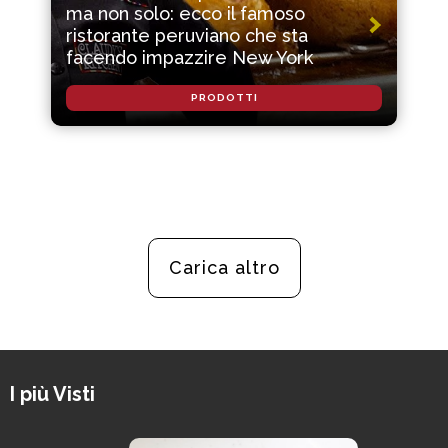
ma non solo: ecco il famoso
ristorante peruviano che sta
facendo impazzire New York
PRODOTTI
Carica altro
I più Visti