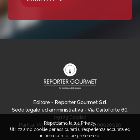
Editore - Reporter Gourmet S.r.l.
Sede legale ed amministrativa - Via Carloforte 60,
09123 Cagliari
Rispettiamo la tua Privacy.
Partita IVA / Codice Fiscale - 03406920920
Utilizziamo cookie per assicurarti un’esperienza accurata ed
in linea con le tue preferenze.