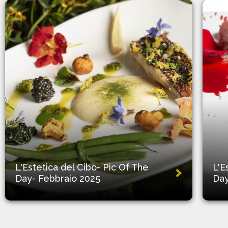
L'Estetica del Cibo- Pic Of The
L'E
Day- Febbraio 2025
Day