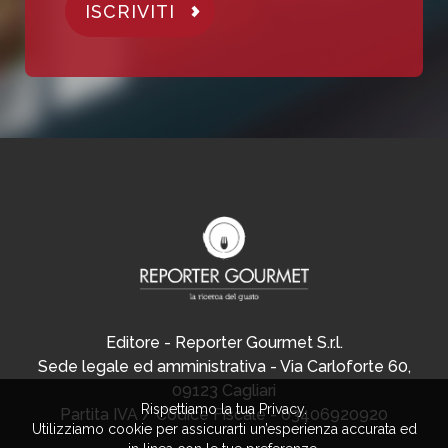
ISCRIVITI
Editore - Reporter Gourmet S.r.l.
Sede legale ed amministrativa - Via Carloforte 60,
09123 Cagliari
Rispettiamo la tua Privacy.
Partita IVA / Codice Fiscale - 03406920920
Utilizziamo cookie per assicurarti un’esperienza accurata ed