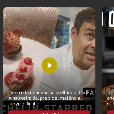
Dentro la mini-cucina stellata di Paul
Den
Ainsworth: dal prep del mattino al
che
servizio finale
(e 
RISTORANTI