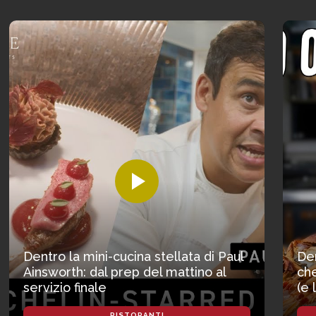
Dentro la mini-cucina stellata di Paul
Den
Ainsworth: dal prep del mattino al
che
servizio finale
(e 
RISTORANTI