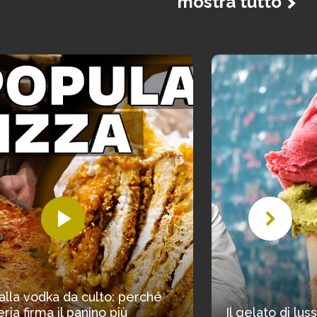
mostra tutto
alla vodka da culto: perché
ria firma il panino più
Il gelato di lu