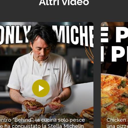
Altri video
ntro “Behind”: la cucina solo pesce
Chicken 
e ha conquistato la Stella Michelin
una pizze