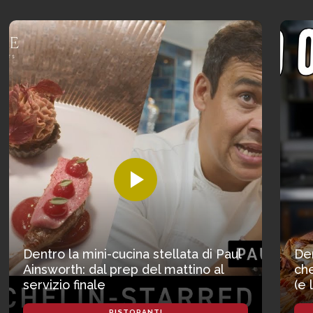
Dentro la mini-cucina stellata di Paul
Den
Ainsworth: dal prep del mattino al
che
servizio finale
(e 
RISTORANTI