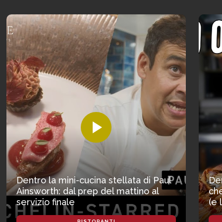
Dentro la mini-cucina stellata di Paul
Den
Ainsworth: dal prep del mattino al
che
servizio finale
(e 
RISTORANTI