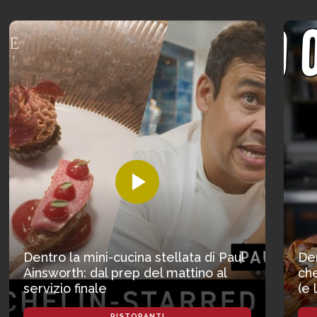
Dentro la mini-cucina stellata di Paul
Den
Ainsworth: dal prep del mattino al
che
servizio finale
(e 
RISTORANTI