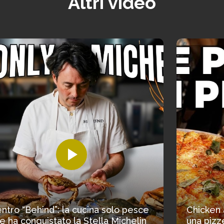
Altri video
ntro “Behind”: la cucina solo pesce
Chicken 
e ha conquistato la Stella Michelin
una pizze