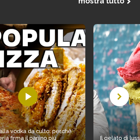
mostra tutto
alla vodka da culto: perché
ria firma il panino più
Il gelato di lu