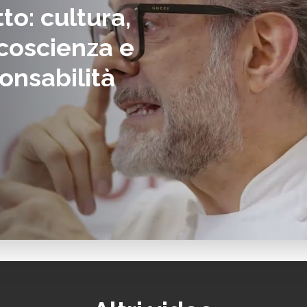
to: cultura,
coscienza e
onsabilità