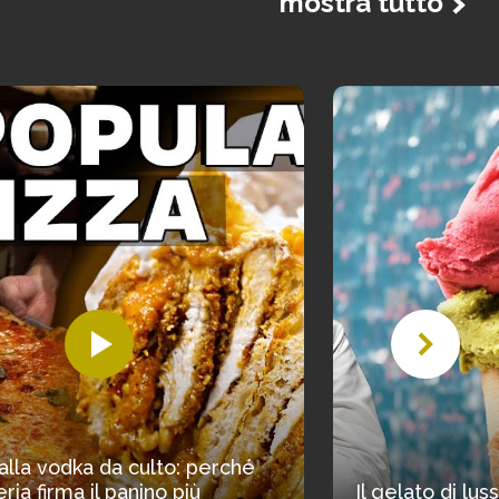
mostra tutto
alla vodka da culto: perché
ria firma il panino più
Il gelato di lu