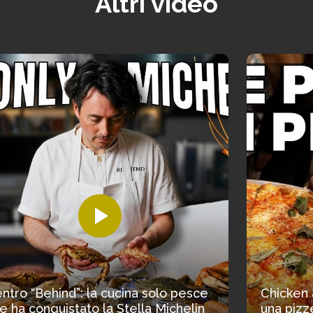
Altri video
ntro “Behind”: la cucina solo pesce
Chicken 
e ha conquistato la Stella Michelin
una pizze