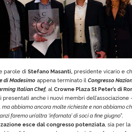
e parole di
Stefano Masanti,
presidente vicario e ch
e di Madesimo
appena terminato il
Congresso Nazion
rming Italian Chef,
al
Crowne Plaza St Peter’s di R
i presentati anche i nuovi membri dell’associazione -
 ma abbiamo ancora molte richieste e non abbiamo chi
, anzi faremo un’altra ‘infornata’ di soci a fine giugno
”.
zzazione esce dal congresso potenziata
, sia per l