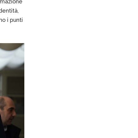
ormazione
dentità,
o i punti