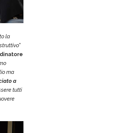
to la
struttivo
”
rdinatore
amo
lio ma
ciato a
ere tutti
muovere