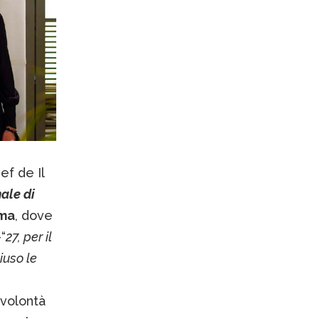
ef de Il
ale di
oma
, dove
“
27, per il
uso le
a volontà