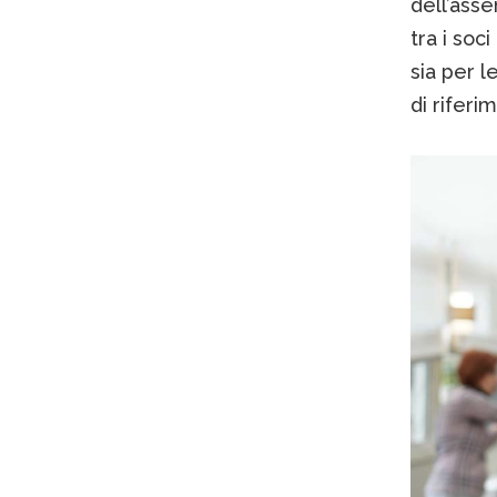
dell’asse
tra i soc
sia per l
di riferi