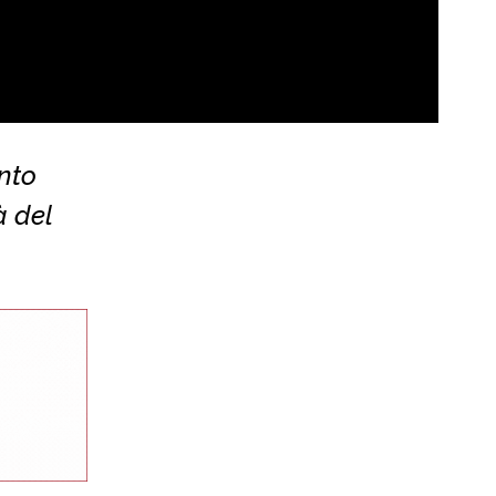
nto
à del