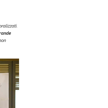
alizzati.
grande
non