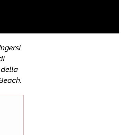
ingersi
di
 della
 Beach.