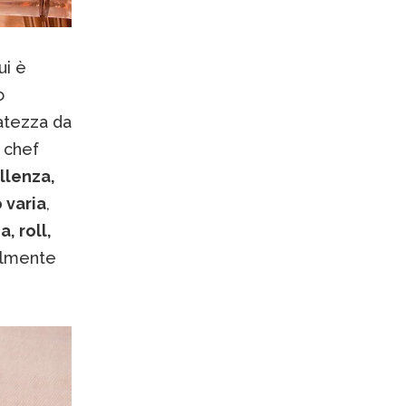
cui è
o
atezza da
 chef
llenza,
 varia
,
a, roll,
almente