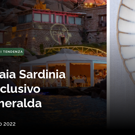
DI TENDENZA
aia Sardinia
sclusivo
meralda
o 2022