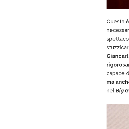
Questa è
necessari
spettaco
stuzzicar
Giancarl
rigorosa
capace di
ma anche
nel
Big
G