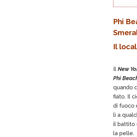
Phi Be
Smera
Il loca
Il
New Yo
Phi Beac
quando qu
fiato. Il
di fuoco 
lì a qual
il battit
la pelle.