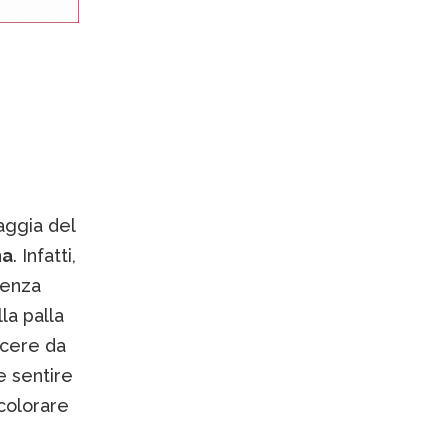
aggia del
na
. Infatti,
senza
la palla
scere da
e sentire
 colorare