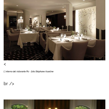
<
L' interno del ristorante Pic - foto
Stéphane Asseline
br />