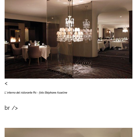
<
L' interno del ristorante Pic - foto
Stéphane Asseline
br />