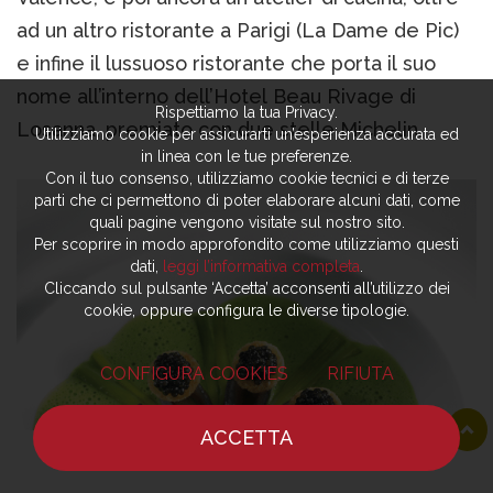
ad un altro ristorante a Parigi (La Dame de Pic)
e infine il lussuoso ristorante che porta il suo
nome all’interno dell’Hotel Beau Rivage di
Rispettiamo la tua Privacy.
Losanna, premiato con due stelle Michelin.
Utilizziamo cookie per assicurarti un’esperienza accurata ed
in linea con le tue preferenze.
Con il tuo consenso, utilizziamo cookie tecnici e di terze
parti che ci permettono di poter elaborare alcuni dati, come
quali pagine vengono visitate sul nostro sito.
Per scoprire in modo approfondito come utilizziamo questi
dati,
leggi l’informativa completa
.
Cliccando sul pulsante ‘Accetta’ acconsenti all’utilizzo dei
cookie, oppure configura le diverse tipologie.
CONFIGURA COOKIES
RIFIUTA
ACCETTA
HOME
NOTIZIE
CHEF
DOVE MANGIARE