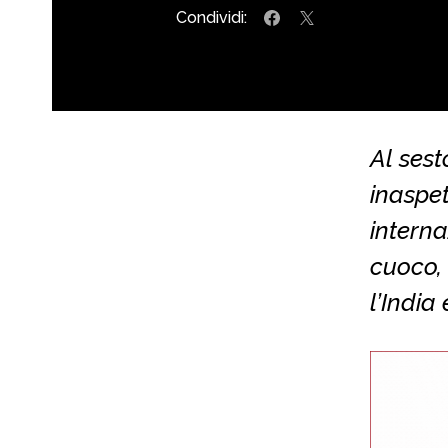
Condividi:
Al sest
inaspe
interna
cuoco,
l’India