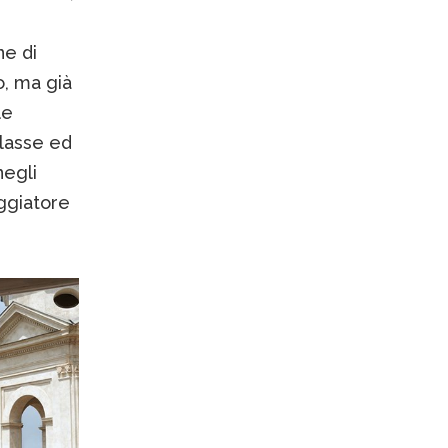
ne di
o, ma già
le
classe ed
negli
ggiatore