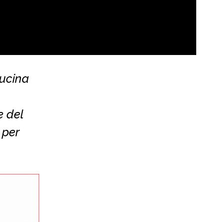
cucina
e del
 per