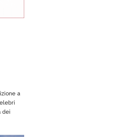
izione a
celebri
à dei