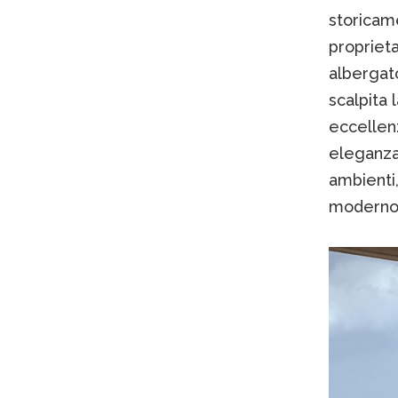
storicame
proprieta
albergato
scalpita 
eccellen
eleganza
ambienti
moderno e