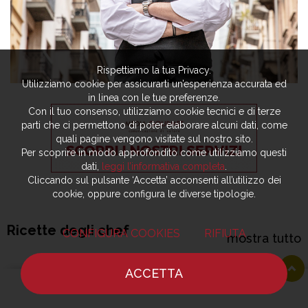
Rispettiamo la tua Privacy.
Utilizziamo cookie per assicurarti un’esperienza accurata ed
in linea con le tue preferenze.
Con il tuo consenso, utilizziamo cookie tecnici e di terze
parti che ci permettono di poter elaborare alcuni dati, come
quali pagine vengono visitate sul nostro sito.
Per scoprire in modo approfondito come utilizziamo questi
dati,
leggi l’informativa completa
.
Cliccando sul pulsante ‘Accetta’ acconsenti all’utilizzo dei
cookie, oppure configura le diverse tipologie.
Ricette degli chef
CONFIGURA COOKIES
RIFIUTA
mostra tutto
ACCETTA
HOME
NOTIZIE
CHEF
DOVE MANGIARE