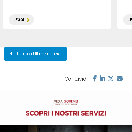
LEGGI
LE
Torna a Ultime notizie
Condividi: