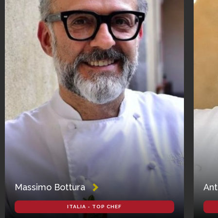
Massimo Bottura
Ant
ITALIA - TOP CHEF