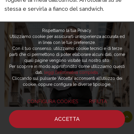
stessa e servirla a fianco del sandwich.
Rispettiamo la tua Privacy.
Utilizziamo cookie per assicurarti un’esperienza accurata ed
in linea con le tue preferenze.
Con il tuo consenso, utilizziamo cookie tecnici e di terze
parti che ci permettono di poter elaborare alcuni dati, come
quali pagine vengono visitate sul nostro sito.
Per scoprire in modo approfondito come utilizziamo questi
dati,
leggi l’informativa completa
.
Cliccando sul pulsante ‘Accetta’ acconsenti all’utilizzo dei
cookie, oppure configura le diverse tipologie.
CONFIGURA COOKIES
RIFIUTA
ACCETTA
HOME
NOTIZIE
CHEF
DOVE MANGIARE