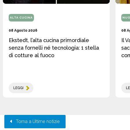
ALTA CUCINA
NUO
08 Agosto 2026
08 A
Ekstedt, l’alta cucina primordiale
Il 
senza fornelli né tecnologia: 1 stella
sac
di cotture al fuoco
co
LEGGI
LE
Torna a Ultime notizie