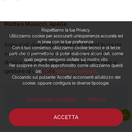
Matteo Musacci, Apelle
Rispettiamo la tua Privacy.
Utilizziamo cookie per assicurarti un’esperienza accurata ed
in linea con le tue preferenze.
Sono stati due mesi convulsi e intensi in cui mi
Con il tuo consenso, utilizziamo cookie tecnici e di terze
sono trovato schierato in prima linea nella
parti che ci permettono di poter elaborare alcuni dati, come
quali pagine vengono visitate sul nostro sito.
duplice veste di vicepresidente della Fipe e
Per scoprire in modo approfondito come utilizziamo questi
gestore di un locale.
dati,
leggi l’informativa completa
.
Cliccando sul pulsante ‘Accetta’ acconsenti all’utilizzo dei
cookie, oppure configura le diverse tipologie.
CONFIGURA COOKIES
RIFIUTA
ACCETTA
HOME
NOTIZIE
CHEF
DOVE MANGIARE