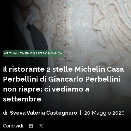
ATTUALITÀ ENOGASTRONOMICA
Il ristorante 2 stelle Michelin Casa
Perbellini di Giancarlo Perbellini
non riapre: ci vediamo a
settembre
di:
Sveva Valeria Castegnaro
|
20 Maggio 2020
Condividi: