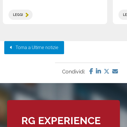
LEGGI
LE
Torna a Ultime notizie
Condividi:
RG EXPERIENCE