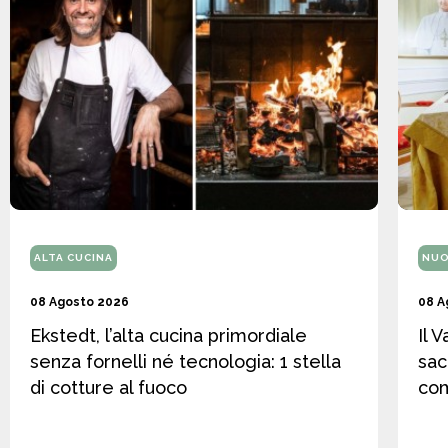
ALTA CUCINA
NUO
08 Agosto 2026
08 A
Ekstedt, l’alta cucina primordiale
Il 
senza fornelli né tecnologia: 1 stella
sac
di cotture al fuoco
co