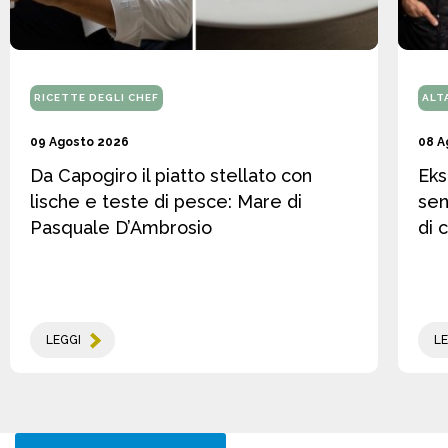
RICETTE DEGLI CHEF
ALT
09 Agosto 2026
08 A
Da Capogiro il piatto stellato con
Eks
lische e teste di pesce: Mare di
sen
Pasquale D’Ambrosio
di 
LEGGI
LE