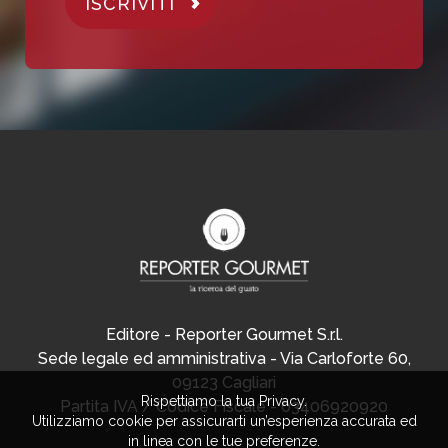
ISCRIVITI
Editore - Reporter Gourmet S.r.l.
Sede legale ed amministrativa - Via Carloforte 60,
09123 Cagliari
Rispettiamo la tua Privacy.
Partita IVA / Codice Fiscale - 03406920920
Utilizziamo cookie per assicurarti un’esperienza accurata ed
in linea con le tue preferenze.