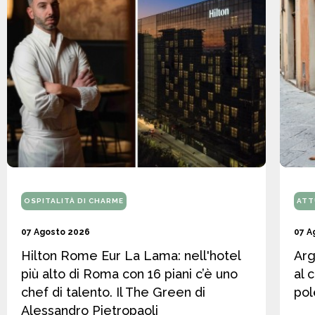
OSPITALITÀ DI CHARME
ATT
07 Agosto 2026
07 A
Hilton Rome Eur La Lama: nell'hotel
Arg
più alto di Roma con 16 piani c’è uno
al 
chef di talento. Il The Green di
pol
Alessandro Pietropaoli