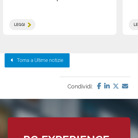
LEGGI
LE
Torna a Ultime notizie
Condividi: