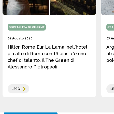
OSPITALITÀ DI CHARME
ATT
07 Agosto 2026
07 A
Hilton Rome Eur La Lama: nell'hotel
Arg
più alto di Roma con 16 piani c’è uno
al 
chef di talento. Il The Green di
pol
Alessandro Pietropaoli
LEGGI
LE