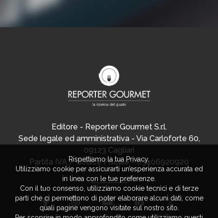
Editore - Reporter Gourmet S.r.l.
Sede legale ed amministrativa - Via Carloforte 60,
09123 Cagliari
Rispettiamo la tua Privacy.
Partita IVA / Codice Fiscale - 03406920920
Utilizziamo cookie per assicurarti un’esperienza accurata ed
in linea con le tue preferenze.
Con il tuo consenso, utilizziamo cookie tecnici e di terze
parti che ci permettono di poter elaborare alcuni dati, come
quali pagine vengono visitate sul nostro sito.
Per scoprire in modo approfondito come utilizziamo questi