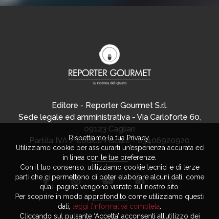
Editore - Reporter Gourmet S.r.l.
Sede legale ed amministrativa - Via Carloforte 60,
09123 Cagliari
Rispettiamo la tua Privacy.
Partita IVA / Codice Fiscale - 03406920920
Utilizziamo cookie per assicurarti un’esperienza accurata ed
in linea con le tue preferenze.
Con il tuo consenso, utilizziamo cookie tecnici e di terze
parti che ci permettono di poter elaborare alcuni dati, come
quali pagine vengono visitate sul nostro sito.
Per scoprire in modo approfondito come utilizziamo questi
dati,
leggi l’informativa completa
.
Cliccando sul pulsante ‘Accetta’ acconsenti all’utilizzo dei