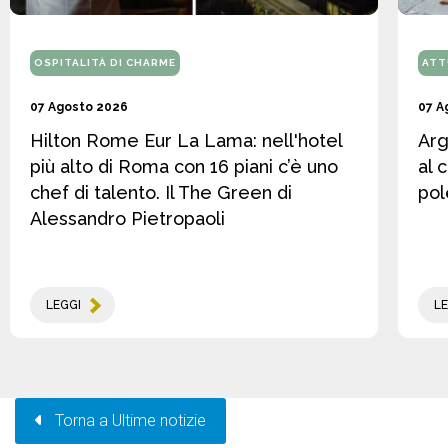
OSPITALITÀ DI CHARME
ATT
07 Agosto 2026
07 A
Hilton Rome Eur La Lama: nell'hotel
Arg
più alto di Roma con 16 piani c’è uno
al 
chef di talento. Il The Green di
pol
Alessandro Pietropaoli
LEGGI
LE
Torna a Ultime notizie