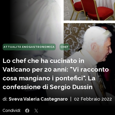
ATTUALITÀ ENOGASTRONOMICA
CHEF
Lo chef che ha cucinato in
Vaticano per 20 anni: "Vi racconto
cosa mangiano i pontefici". La
confessione di Sergio Dussin
di:
Sveva Valeria Castegnaro
|
02 Febbraio 2022
Condividi: