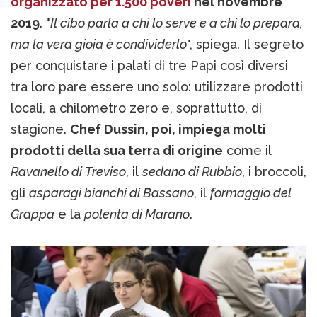
organizzato per 1.500 poveri
nel novembre
2019
. "
Il cibo parla a chi lo serve e a chi lo prepara,
ma la vera gioia è condividerlo
", spiega. Il segreto
per conquistare i palati di tre Papi così diversi
tra loro pare essere uno solo: utilizzare prodotti
locali, a chilometro zero e, soprattutto, di
stagione.
Chef Dussin, poi, impiega molti
prodotti della sua terra di origine
come il
Ravanello di Treviso
, il
sedano di Rubbio
, i broccoli,
gli
asparagi bianchi di Bassano
, il
formaggio del
Grappa
e la
polenta di Marano
.