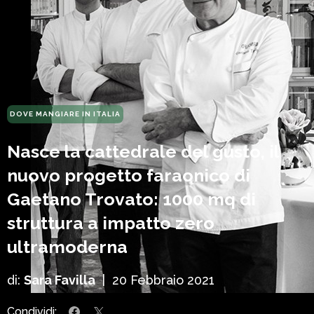
DOVE MANGIARE IN ITALIA
Nasce la cattedrale del gusto, il
nuovo progetto faraonico di
Gaetano Trovato: 1000 mq di
struttura a impatto zero
ultramoderna
di:
Sara Favilla
|
20 Febbraio 2021
Condividi: