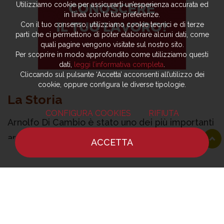
Utilizziamo cookie per assicurarti un’esperienza accurata ed
in linea con le tue preferenze.
Con il tuo consenso, utilizziamo cookie tecnici e di terze
parti che ci permettono di poter elaborare alcuni dati, come
quali pagine vengono visitate sul nostro sito.
Per scoprire in modo approfondito come utilizziamo questi
dati,
leggi l’informativa completa
.
Cliccando sul pulsante ‘Accetta’ acconsenti all’utilizzo dei
cookie, oppure configura le diverse tipologie.
La Storia
CONFIGURA COOKIES
RIFIUTA
Arnolfo Di Cambio è stato uno dei più importanti
artisti del Medioevo toscano, ingiustamente
ACCETTA
poco considerato tra i big perché oscurato dal
HOME
NOTIZIE
CHEF
DOVE MANGIARE
coevo Giotto, ma gli storici dell’arte lo
raccontano come un artista poliedrico e
decisamente pioniere per l’epoca. Nel
Medioevo l’arte era considerata artigianato,