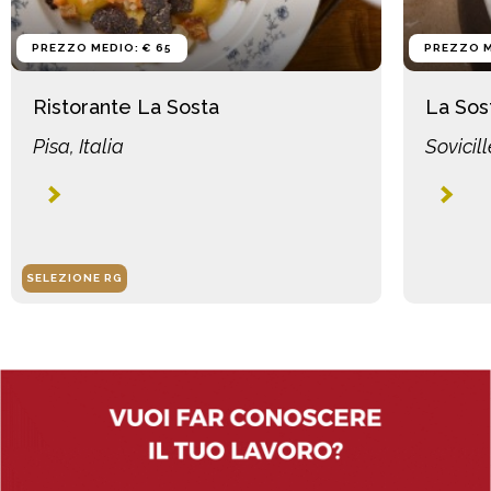
PREZZO MEDIO: € 65
PREZZO M
Ristorante La Sosta
La Sos
Pisa, Italia
Sovicill
SELEZIONE RG