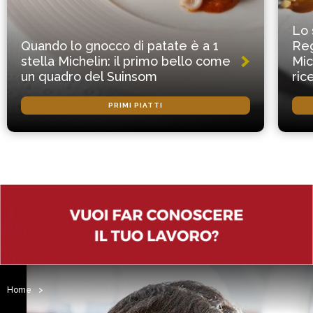
Lo 
Quando lo gnocco di patate è a 1
Reg
stella Michelin: il primo bello come
Mic
un quadro del Suinsom
ric
PRIMI PIATTI
Home
>