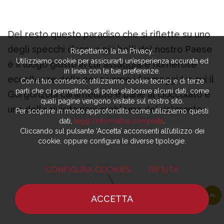
Del resto questo paradiso che si riflette su uno
degli specchi d’acqua più belli del nostro Paese
Rispettiamo la tua Privacy.
Utilizziamo cookie per assicurarti un’esperienza accurata ed
è il luogo giusto in cui assaggiare numerose
in linea con le tue preferenze.
eccellenze della zona come i formaggi tra cui il
Con il tuo consenso, utilizziamo cookie tecnici e di terze
parti che ci permettono di poter elaborare alcuni dati, come
Gorgonzola caramellato e pane al cioccolato è
quali pagine vengono visitate sul nostro sito.
una delle rivisitazioni emblema del ristorante.
Per scoprire in modo approfondito come utilizziamo questi
dati,
leggi l’informativa completa
.
Cliccando sul pulsante ‘Accetta’ acconsenti all’utilizzo dei
cookie, oppure configura le diverse tipologie.
CONFIGURA COOKIES
RIFIUTA
ACCETTA
HOME
NOTIZIE
CHEF
DOVE MANGIARE